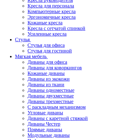
Кресла руководителя
Кресла для персонала
Компьютерные кресла
Эргономичные кресла
Кожаные кресла
Кресла с сетчатой спинкой
Усиленные кресла
Стулья
Стулья для офиса
Стулья для гостиной
Мягкая мебель
Диваны для офиса
Диваны для коворкингов
Кожаные диваны
Диваны из экокожи
Диваны из ткани
Диваны одноместные
Диваны двухместные
Диваны трехместные
С раскладным механизмом
Угловые диваны
Диваны с каретной стяжкой
Диваны Честер
Прямые диваны
Модульные диваны