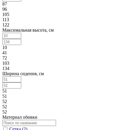
87
96
105
113
122
Максимальная высота, см
10
41
72
103
134
Ширина сидения, см
51
51
52
52
52
Материал обивки
Сетка (
2
)