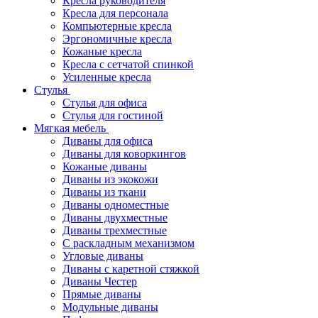
Кресла руководителя
Кресла для персонала
Компьютерные кресла
Эргономичные кресла
Кожаные кресла
Кресла с сетчатой спинкой
Усиленные кресла
Стулья
Стулья для офиса
Стулья для гостиной
Мягкая мебель
Диваны для офиса
Диваны для коворкингов
Кожаные диваны
Диваны из экокожи
Диваны из ткани
Диваны одноместные
Диваны двухместные
Диваны трехместные
С раскладным механизмом
Угловые диваны
Диваны с каретной стяжкой
Диваны Честер
Прямые диваны
Модульные диваны