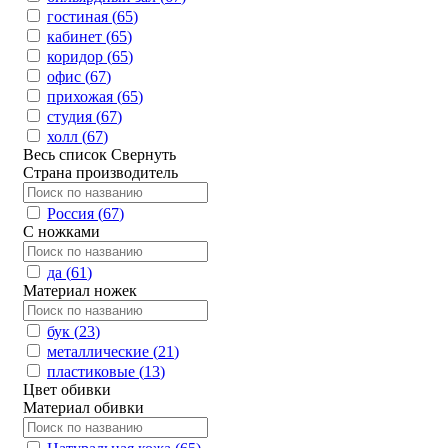
гостиная (
65
)
кабинет (
65
)
коридор (
65
)
офис (
67
)
прихожая (
65
)
студия (
67
)
холл (
67
)
Весь список
Свернуть
Страна производитель
Россия (
67
)
С ножками
да (
61
)
Материал ножек
бук (
23
)
металлические (
21
)
пластиковые (
13
)
Цвет обивки
Материал обивки