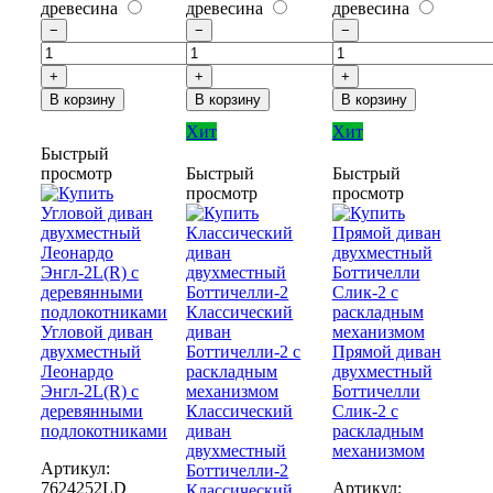
древесина
древесина
древесина
−
−
−
+
+
+
В корзину
В корзину
В корзину
Хит
Хит
Быстрый
просмотр
Быстрый
Быстрый
просмотр
просмотр
Угловой диван
двухместный
Прямой диван
Леонардо
двухместный
Энгл-2L(R) с
Боттичелли
деревянными
Классический
Слик-2 с
подлокотниками
диван
раскладным
двухместный
механизмом
Артикул:
Боттичелли-2
7624252LD
Артикул:
Классический