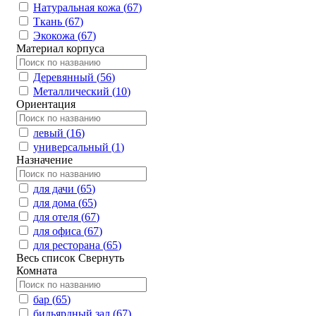
Натуральная кожа (
67
)
Ткань (
67
)
Экокожа (
67
)
Материал корпуса
Деревянный (
56
)
Металлический (
10
)
Ориентация
левый (
16
)
универсальный (
1
)
Назначение
для дачи (
65
)
для дома (
65
)
для отеля (
67
)
для офиса (
67
)
для ресторана (
65
)
Весь список
Свернуть
Комната
бар (
65
)
бильярдный зал (
67
)