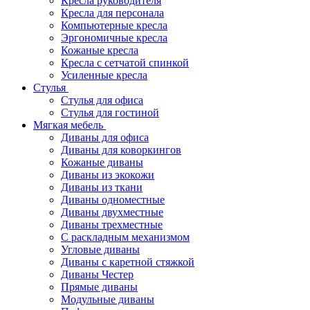
Кресла руководителя
Кресла для персонала
Компьютерные кресла
Эргономичные кресла
Кожаные кресла
Кресла с сетчатой спинкой
Усиленные кресла
Стулья
Стулья для офиса
Стулья для гостиной
Мягкая мебель
Диваны для офиса
Диваны для коворкингов
Кожаные диваны
Диваны из экокожи
Диваны из ткани
Диваны одноместные
Диваны двухместные
Диваны трехместные
С раскладным механизмом
Угловые диваны
Диваны с каретной стяжкой
Диваны Честер
Прямые диваны
Модульные диваны