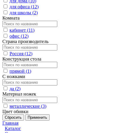
для дома (
10
)
для офиса (
12
)
для школы (
2
)
Комната
кабинет (
11
)
офис (
12
)
Страна производитель
Россия (
12
)
Конструкция стола
прямой (
1
)
С ножками
да (
2
)
Материал ножек
металлические (
3
)
Цвет обивки
Главная
Каталог