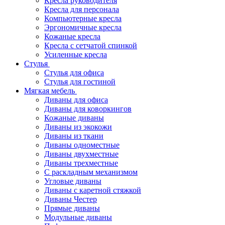
Кресла руководителя
Кресла для персонала
Компьютерные кресла
Эргономичные кресла
Кожаные кресла
Кресла с сетчатой спинкой
Усиленные кресла
Стулья
Стулья для офиса
Стулья для гостиной
Мягкая мебель
Диваны для офиса
Диваны для коворкингов
Кожаные диваны
Диваны из экокожи
Диваны из ткани
Диваны одноместные
Диваны двухместные
Диваны трехместные
С раскладным механизмом
Угловые диваны
Диваны с каретной стяжкой
Диваны Честер
Прямые диваны
Модульные диваны