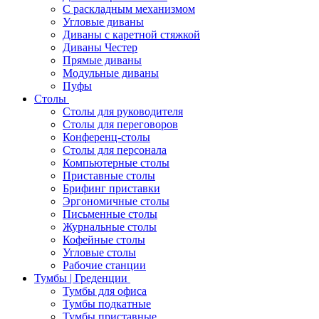
С раскладным механизмом
Угловые диваны
Диваны с каретной стяжкой
Диваны Честер
Прямые диваны
Модульные диваны
Пуфы
Столы
Столы для руководителя
Столы для переговоров
Конференц-столы
Столы для персонала
Компьютерные столы
Приставные столы
Брифинг приставки
Эргономичные столы
Письменные столы
Журнальные столы
Кофейные столы
Угловые столы
Рабочие станции
Тумбы | Греденции
Тумбы для офиса
Тумбы подкатные
Тумбы приставные