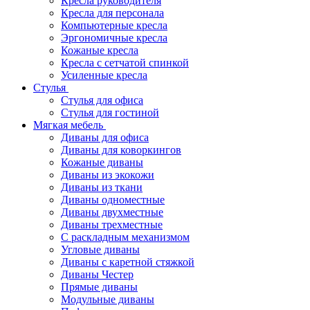
Кресла руководителя
Кресла для персонала
Компьютерные кресла
Эргономичные кресла
Кожаные кресла
Кресла с сетчатой спинкой
Усиленные кресла
Стулья
Стулья для офиса
Стулья для гостиной
Мягкая мебель
Диваны для офиса
Диваны для коворкингов
Кожаные диваны
Диваны из экокожи
Диваны из ткани
Диваны одноместные
Диваны двухместные
Диваны трехместные
С раскладным механизмом
Угловые диваны
Диваны с каретной стяжкой
Диваны Честер
Прямые диваны
Модульные диваны