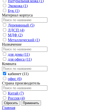
Натуральная кожа (
1
)
Экокожа (
1
)
Бук (
1
)
Материал корпуса
Деревянный (
5
)
ЛДСП (
4
)
МДФ (
2
)
Металлический (
1
)
Назначение
для дома (
11
)
для офиса (
11
)
Комната
кабинет (
11
)
офис (
6
)
Страна производитель
Китай (
7
)
Россия (
4
)
Главная