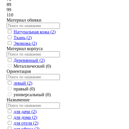
89
99
110
Материал обивки
Натуральная кожа (
2
)
Ткань (
2
)
Экокожа (
2
)
Материал корпуса
Деревянный (
2
)
Металлический (
0
)
Ориентация
левый (
2
)
правый (
0
)
универсальный (
0
)
Назначение
для дачи (
2
)
для дома (
2
)
для отеля (
2
)
для офиса (
2
)