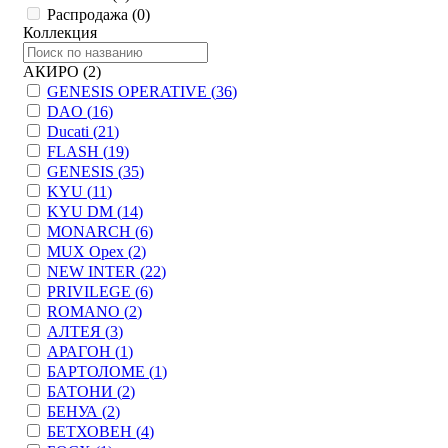
Распродажа (
0
)
Коллекция
АКИРО (
2
)
GENESIS OPERATIVE (
36
)
DAO (
16
)
Ducati (
21
)
FLASH (
19
)
GENESIS (
35
)
KYU (
11
)
KYU DM (
14
)
MONARCH (
6
)
MUX Орех (
2
)
NEW INTER (
22
)
PRIVILEGE (
6
)
ROMANO (
2
)
АЛТЕЯ (
3
)
АРАГОН (
1
)
БАРТОЛОМЕ (
1
)
БАТОНИ (
2
)
БЕНУА (
2
)
БЕТХОВЕН (
4
)