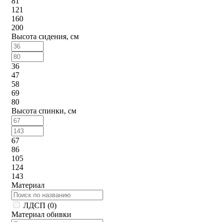
81
121
160
200
Высота сидения, см
36
47
58
69
80
Высота спинки, см
67
86
105
124
143
Материал
ЛДСП (
0
)
Материал обивки