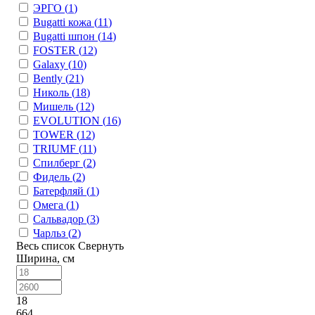
ЭРГО (
1
)
Bugatti кожа (
11
)
Bugatti шпон (
14
)
FOSTER (
12
)
Galaxy (
10
)
Bently (
21
)
Николь (
18
)
Мишель (
12
)
EVOLUTION (
16
)
TOWER (
12
)
TRIUMF (
11
)
Спилберг (
2
)
Фидель (
2
)
Батерфляй (
1
)
Омега (
1
)
Сальвадор (
3
)
Чарльз (
2
)
Весь список
Свернуть
Ширина, см
18
664