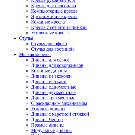
Кресла руководителя
Кресла для персонала
Компьютерные кресла
Эргономичные кресла
Кожаные кресла
Кресла с сетчатой спинкой
Усиленные кресла
Стулья
Стулья для офиса
Стулья для гостиной
Мягкая мебель
Диваны для офиса
Диваны для коворкингов
Кожаные диваны
Диваны из экокожи
Диваны из ткани
Диваны одноместные
Диваны двухместные
Диваны трехместные
С раскладным механизмом
Угловые диваны
Диваны с каретной стяжкой
Диваны Честер
Прямые диваны
Модульные диваны