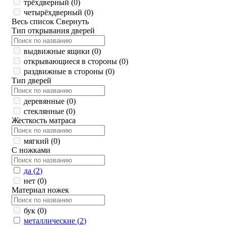
трёхдверный (
0
)
четырёхдверный (
0
)
Весь список
Свернуть
Тип открывания дверей
выдвижные ящики (
0
)
открывающиеся в стороны (
0
)
раздвижные в стороны (
0
)
Тип дверей
деревянные (
0
)
стеклянные (
0
)
Жесткость матраса
мягкий (
0
)
С ножками
да (
2
)
нет (
0
)
Материал ножек
бук (
0
)
металлические (
2
)