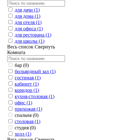
для дачи (
1
)
для дома (
1
)
для отеля (
1
)
для офиса (
1
)
для ресторана (
1
)
для школы (
1
)
Весь список
Свернуть
Комната
бар (
0
)
бильярдный зал (
1
)
гостиная (
1
)
кабинет (
1
)
коридор (
1
)
кухня-столовая (
1
)
офис (
1
)
прихожая (
1
)
спальня (
0
)
столовая (
1
)
студия (
0
)
холл (
1
)
Весь список
Свернуть