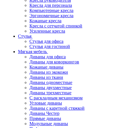
Кресла руководителя
Кресла для персонала
Компьютерные кресла
Эргономичные кресла
Кожаные кресла
Кресла с сетчатой спинкой
Усиленные кресла
Стулья
Стулья для офиса
Стулья для гостиной
Мягкая мебель
Диваны для офиса
Диваны для коворкингов
Кожаные диваны
Диваны из экокожи
Диваны из ткани
Диваны одноместные
Диваны двухместные
Диваны трехместные
С раскладным механизмом
Угловые диваны
Диваны с каретной стяжкой
Диваны Честер
Прямые диваны
Модульные диваны