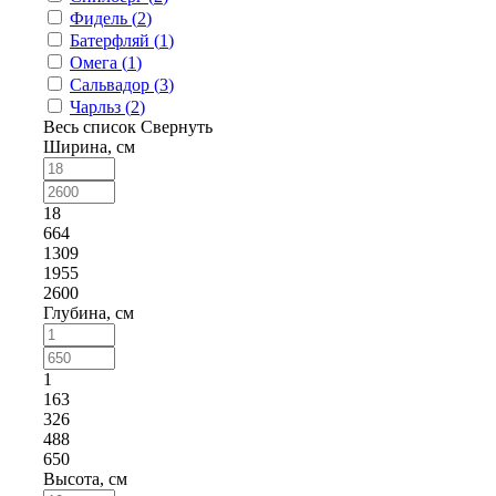
Фидель (
2
)
Батерфляй (
1
)
Омега (
1
)
Сальвадор (
3
)
Чарльз (
2
)
Весь список
Свернуть
Ширина, см
18
664
1309
1955
2600
Глубина, см
1
163
326
488
650
Высота, см